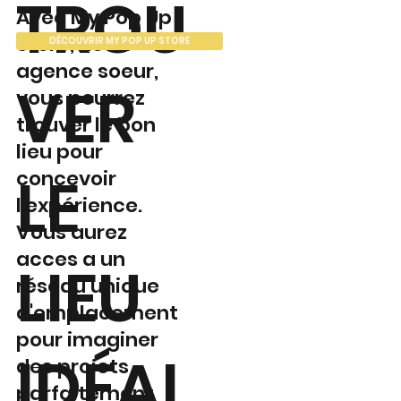
TROU
Avec My Pop Up
Store, notre
DÉCOUVRIR MY POP UP STORE
agence soeur,
VER
vous pourrez
trouver le bon
lieu pour
LE
concevoir
l'expérience.
Vous aurez
acces a un
LIEU
réseau unique
d'emplacement
pour imaginer
IDÉAL
des projets
parfaitement