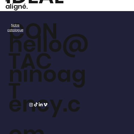
aligné.
CON
Notre
catalogue
hello@
TAC
ninoag
T
ency.c
om