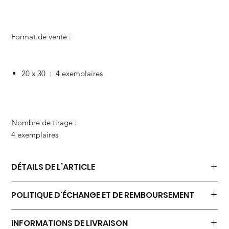
Format de vente :
20 x 30 : 4 exemplaires
Nombre de tirage :
4 exemplaires
DÉTAILS DE L’ARTICLE
Impression sur papier brillant satiné 260 m/g.
POLITIQUE D'ÉCHANGE ET DE REMBOURSEMENT
Emballée et livrée soigneusement dans son tube d’envoi prévu
à cet effet, accompagnée d’un certificat d’authenticité signé.
IMPORTANT : la photo ne comporte pas d’encadrement.
INFORMATIONS DE LIVRAISON