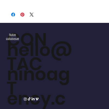
CON
Notre
catalogue
hello@
TAC
ninoag
T
ency.c