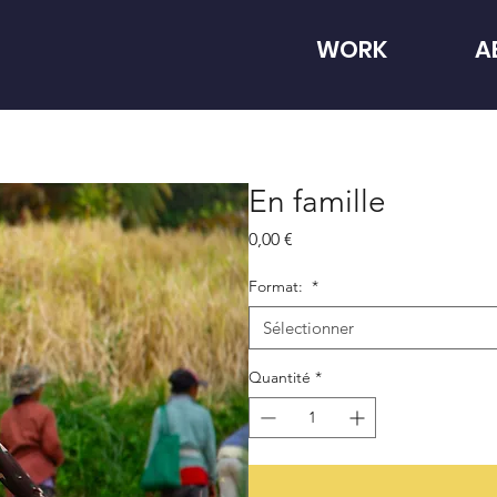
WORK
A
En famille
Prix
0,00 €
Format:
*
Sélectionner
Quantité
*