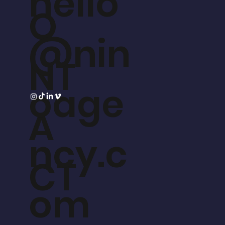
hello
O
@nin
NT
oage
A
ncy.c
CT
om