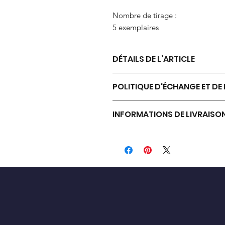
Nombre de tirage :
5 exemplaires
DÉTAILS DE L’ARTICLE
Impression sur papier brillant sati
POLITIQUE D'ÉCHANGE ET D
Emballée et livrée soigneusement 
certificat d’authenticité signé.
IMPORTANT : la photo ne comport
INFORMATIONS DE LIVRAISO
Le format 13 x 18 avec Marie-Louis
est exclu du nombre de tirage indiq
est soigneusement emballé et livré